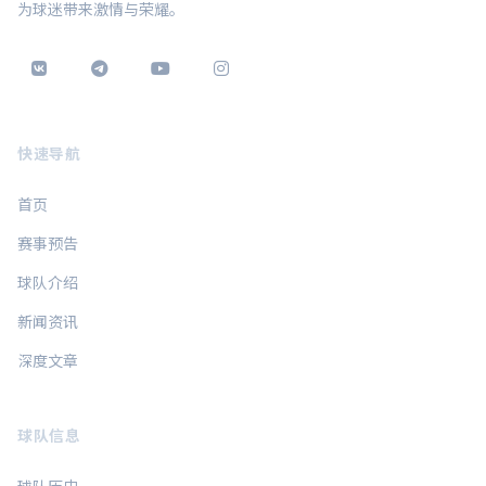
为球迷带来激情与荣耀。
快速导航
首页
赛事预告
球队介绍
新闻资讯
深度文章
球队信息