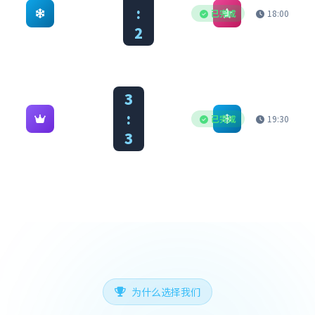
:
索契冰球队
阿凡加德
已完成
18:00
2
3
:
斯巴达克
索契冰球队
已完成
19:30
3
为什么选择我们