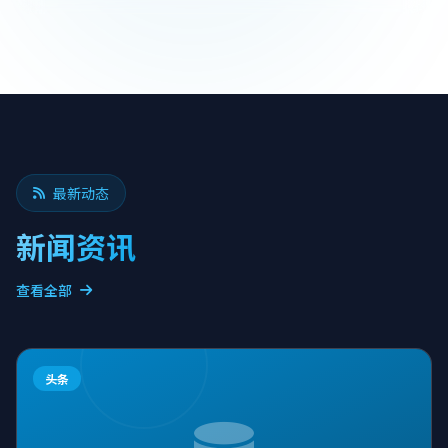
最新动态
新闻资讯
查看全部
头条