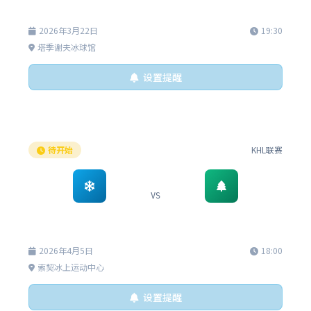
2026年3月22日
19:30
塔季谢夫冰球馆
设置提醒
待开始
KHL联赛
VS
索契冰球队
明斯克迪纳摩
2026年4月5日
18:00
索契冰上运动中心
设置提醒