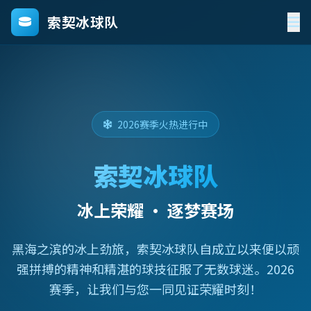
索契冰球队
2026赛季火热进行中
索契冰球队
冰上荣耀 · 逐梦赛场
黑海之滨的冰上劲旅，索契冰球队自成立以来便以顽
强拼搏的精神和精湛的球技征服了无数球迷。2026
赛季，让我们与您一同见证荣耀时刻！