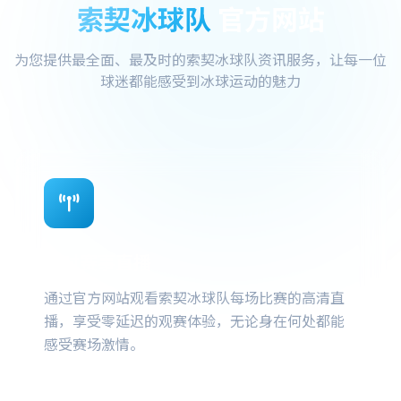
索契冰球队
官方网站
为您提供最全面、最及时的索契冰球队资讯服务，让每一位
球迷都能感受到冰球运动的魅力
实时赛事直播
通过官方网站观看索契冰球队每场比赛的高清直
播，享受零延迟的观赛体验，无论身在何处都能
感受赛场激情。