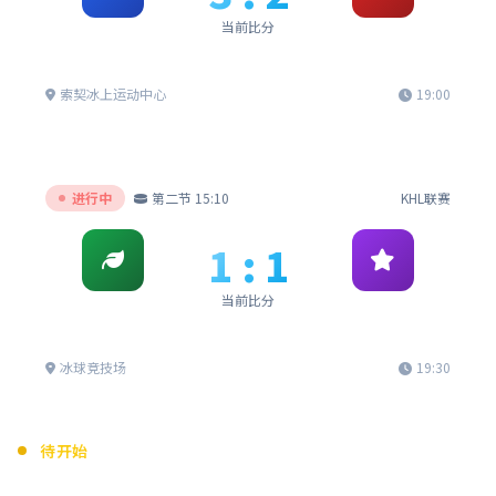
当前比分
索契冰球队
莫斯科迪纳摩
索契冰上运动中心
19:00
进行中
第二节 15:10
KHL联赛
1 : 1
当前比分
圣彼得堡
索契冰球队
冰球竞技场
19:30
待开始